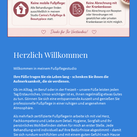
Herzlich Willkommen
Willkommen in meinem Fußpflegestudio
Ihre Füße tragen Sie ein Leben lang – schenken Sie ihnen die
Aufmerksamkeit, die sie verdienen.
Ob im Alltag, im Beruf oder in der Freizeit – unsere Füße leisten jeden
Tag Erstaunliches. Umso wichtiger ist es, ihnen regelmäßig etwas Gutes
zu tun. Gönnen Sie sich eine entspannende Auszeit und genießen Sie
professionelle Fußpflege in einer ruhigen und angenehmen
Atmosphäre.
Als mehrfach zertifizierte Fußpflegerin arbeite ich mit viel Herz,
Fachkompetenz und Liebe zum Detail. Hygiene, Sorgfalt und Ihr
persönliches Wohlbefinden stehen für mich an erster Stelle. Jede
Behandlung wird individuell auf Ihre Bedürfnisse abgestimmt – damit
Sie sich rundum wohlfühlen und mit einem guten Gefühl nach Hause